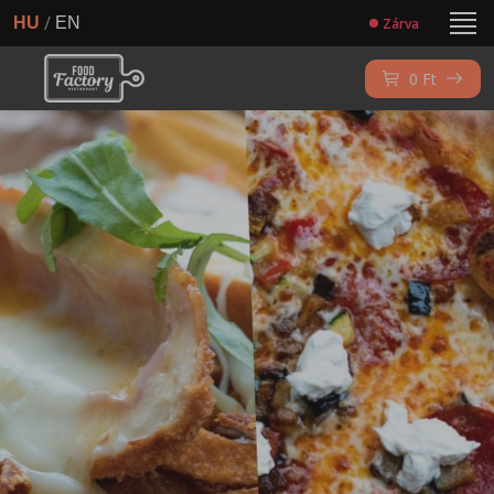
/
HU
EN
Zárva
0
Ft