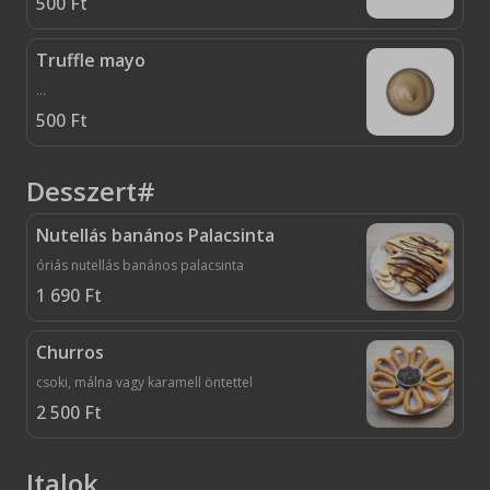
500
Ft
Truffle mayo
...
500
Ft
Desszert#
Nutellás banános Palacsinta
óriás nutellás banános palacsinta
1 690
Ft
Churros
csoki, málna vagy karamell öntettel
2 500
Ft
Italok