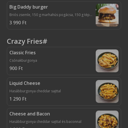
Big Daddy burger
Briós zsemle, 150 g marhahús pogácsa, 150 g tépett bbq hús, dupla cheddar, roasted garlic mayo, piritott hagyma
3 990
Ft
Crazy Fries#
Classic Fries
Csónakburgonya
900
Ft
Liquid Cheese
Hasábburgonya cheddar sajttal
1 290
Ft
Cheese and Bacon
Hasábburgonya cheddar sajttal és baconnal