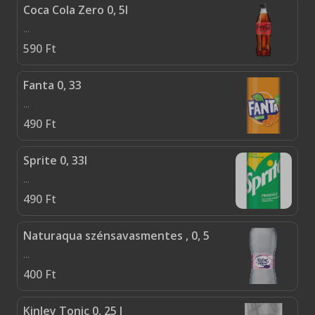
Coca Cola Zero 0, 5l
...
590
Ft
Fanta 0, 33
...
490
Ft
Sprite 0, 33l
...
490
Ft
Naturaqua szénsavasmentes , 0, 5
...
400
Ft
Kinley Tonic 0, 25 l