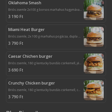
Oklahoma Smash
Briós zsemle 2x100 g borsos marhahus hagymával préselve, dupa cheddar, factory szósz, dijoni mustár, savanyított uborka, ropogós bacon
3 190
Ft
Miami Heat Burger
Briós zsemle, 2x 100 g marhahus pogácsa, dupla cheddar, borsos mayo, bacon, karamellizált hagyma, savanyú uborka
3 790
Ft
Caesar Chichen burger
Briós zsemle, 180 g kentucky bundás csirkemell, jégsaláta, gouda sajt, dupla caesar szósz, bacon
3 690
Ft
Crunchy Chicken burger
Briós zsemle, 180 g kentucky bundás csirkemell, cheddar szósz, bbq szósz, hagymakarika, saláta, savanyú uborka
3 790
Ft