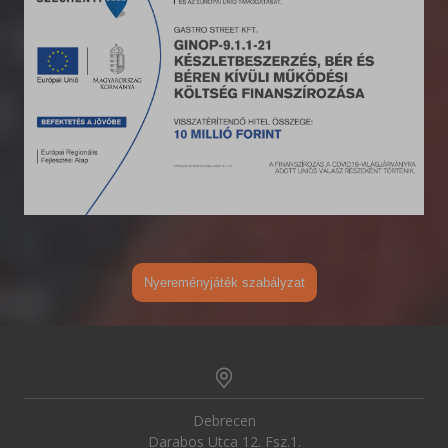
Nyereményjáték szabályzat
Debrecen
Darabos Utca
12. Fsz.1.