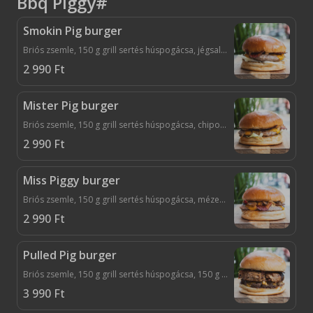
Bbq Piggy#
Smokin Pig burger
Briós zsemle, 150 g grill sertés húspogácsa, jégsaláta, cheddar, bacon, dupla factory szósz, savanyú uborka
2 990
Ft
Mister Pig burger
Briós zsemle, 150 g grill sertés húspogácsa, chipotle mayo, cheddar, bacon, jalapenos
2 990
Ft
Miss Piggy burger
Briós zsemle, 150 g grill sertés húspogácsa, mézes mustáros szósz, grillezett gomba, dupla cheddar
2 990
Ft
Pulled Pig burger
Briós zsemle, 150 g grill sertés húspogácsa, 150 g tépett tarja, mézes mustáros szósz, karamellizált hagyma, cheddar, savanyú uborka
3 990
Ft