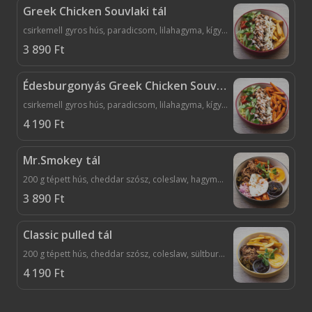
Greek Chicken Souvlaki tál
csirkemell gyros hús, paradicsom, lilahagyma, kígyóuborka, jégsaláta, ezersziget, tzatziki, sült hasábburgonya, sajt
3 890
Ft
Édesburgonyás Greek Chicken Souvlaki tál
csirkemell gyros hús, paradicsom, lilahagyma, kígyóuborka, jégsaláta, ezersziget, tzatziki, sült édesburgonya, sajt
4 190
Ft
Mr.Smokey tál
200 g tépett hús, cheddar szósz, coleslaw, hagymachips, tükörtojás, jalapeno, bbq szósz
3 890
Ft
Classic pulled tál
200 g tépett hús, cheddar szósz, coleslaw, sültburgonya, jalapeno, bbq szósz
4 190
Ft