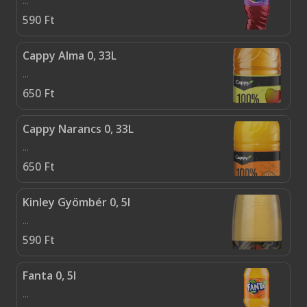
...
590
Ft
Cappy Alma 0, 33L
...
650
Ft
Cappy Narancs 0, 33L
...
650
Ft
Kinley Gyömbér 0, 5l
...
590
Ft
Fanta 0, 5l
...