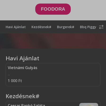
FOODORA
Havi Ajánlat
Kezdésnek#
Burgerek#
Bbq Piggy#
Havi Ajánlat
Vietnámi Gulyás
...
1 000
Ft
Kezdésnek#
Caesar Pankó Saláta