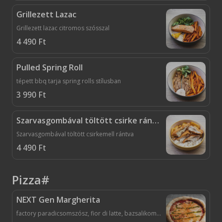
Grillezett Lazac
Grillezett lazac citromos szósszal
4 490
Ft
Pulled Spring Roll
tépett bbq tarja spring rolls stílusban
3 990
Ft
Szarvasgombával töltött csirke rántva
Szarvasgombával töltött csirkemell rántva
4 490
Ft
Pizza#
NEXT Gen Margherita
factory paradicsomszósz, fior di latte, bazsalikom pesto, fokhagymás olivaolaj