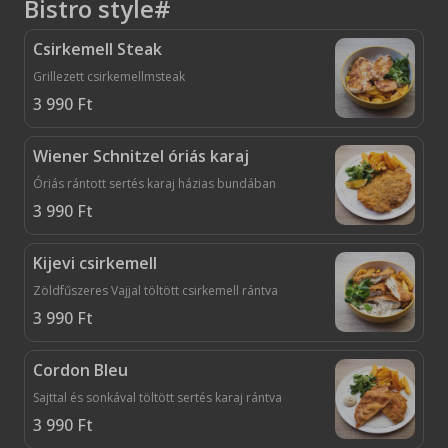
Bistro style#
Csirkemell Steak
Grillezett csirkemellmsteak
3 990
Ft
Wiener Schnitzel óriás karaj
Óriás rántott sertés karaj házias bundában
3 990
Ft
Kijevi csirkemell
Zöldfűszeres Vajjal töltött csirkemell rántva
3 990
Ft
Cordon Bleu
Sajttal és sonkával töltött sertés karaj rántva
3 990
Ft