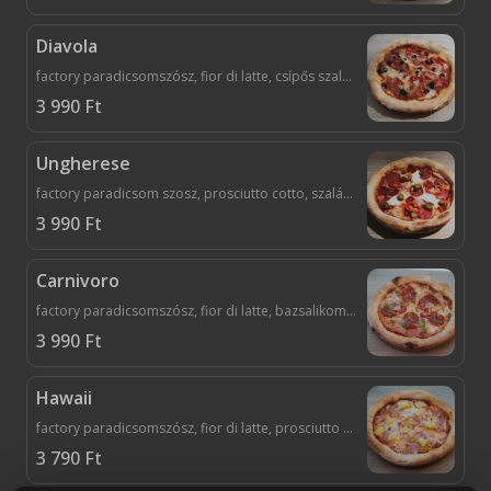
Diavola
factory paradicsomszósz, fior di latte, csípős szalámi, vöröshagyma, calamarata olivabogyó, chilis olivaolaj
3 990
Ft
Ungherese
factory paradicsom szosz, prosciutto cotto, szalámi, kolbász, mozzarella, füstöltsajt, tejföl, hagyma, kaliforniai paprika, fokhagymás olivaolaj
3 990
Ft
Carnivoro
factory paradicsomszósz, fior di latte, bazsalikom pesto, prosciutto cotto, olasz kolbász, vöröshagyma, fokhagymás olivaolaj
3 990
Ft
Hawaii
factory paradicsomszósz, fior di latte, prosciutto cotto/főtt sertés sonka, ananász, kukorica
3 790
Ft