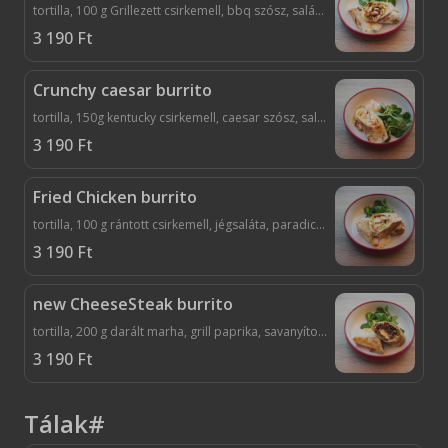
tortilla, 100 g Grillezett csirkemell, bbq szósz, saláta, paradicsom, sajt
3 190
Ft
Crunchy caesar burrito
tortilla, 150g kentucky csirkemell, caesar szósz, saláta, paradicsom, sajt
3 190
Ft
Fried Chicken burrito
tortilla, 100 g rántott csirkemell, jégsaláta, paradicsom fokhagymás mayo, sajt
3 190
Ft
new CheeseSteak burrito
tortilla, 200 g darált marha, grill paprika, savanyított uborka, factory szósz, cheddar szósz, sajt
3 190
Ft
Tálak#