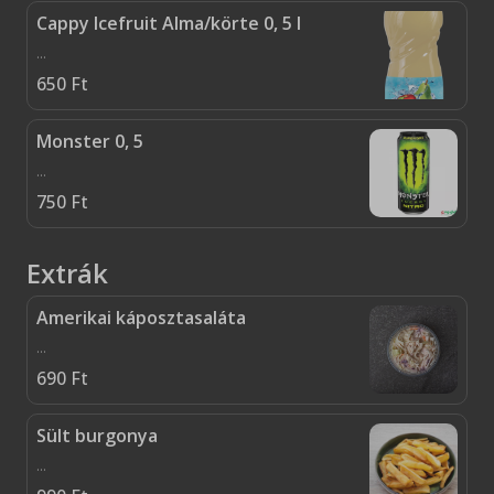
Cappy Icefruit Alma/körte 0, 5 l
...
650
Ft
Monster 0, 5
...
750
Ft
Extrák
Amerikai káposztasaláta
...
690
Ft
Sült burgonya
...