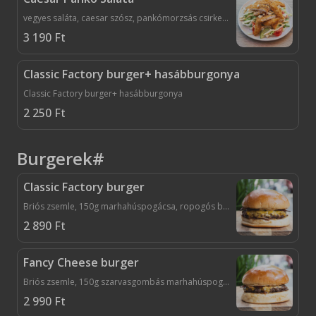
vegyes saláta, caesar szósz, pankómorzsás csirkemell, cruton
3 190
Ft
Classic Factory burger+ hasábburgonya
Classic Factory burger+ hasábburgonya
2 250
Ft
Burgerek#
Classic Factory burger
Briós zsemle, 150g marhahúspogácsa, ropogós bacon, cheddar sajt, csemege uborka, lilahagyma lekvár, factory szósz
2 890
Ft
Fancy Cheese burger
Briós zsemle, 150g szarvasgombás marhahúspogácsa, ropogós bacon, dupla cheddar sajt, csemege uborka, lilahagyma lekvár, factory szósz
2 990
Ft