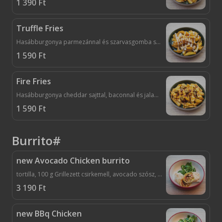
1 390
Ft
Truffle Fries
Hasábburgonya parmezánnal és szarvasgomba szósszal
1 590
Ft
Fire Fries
Hasábburgonya cheddar sajttal, baconnal és jalapenossal
1 590
Ft
Burrito#
new Avocado Chicken burrito
tortilla, 100 g Grillezett csirkemell, avocado szósz, saláta, paradicsom, sajt
3 190
Ft
new BBq Chicken