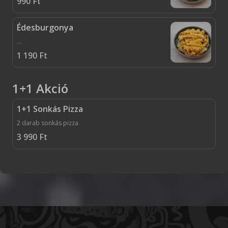
990
Ft
Édesburgonya
...
1 190
Ft
1+1 Akció
1+1 Sonkás Pizza
2 darab sonkás pizza
3 990
Ft