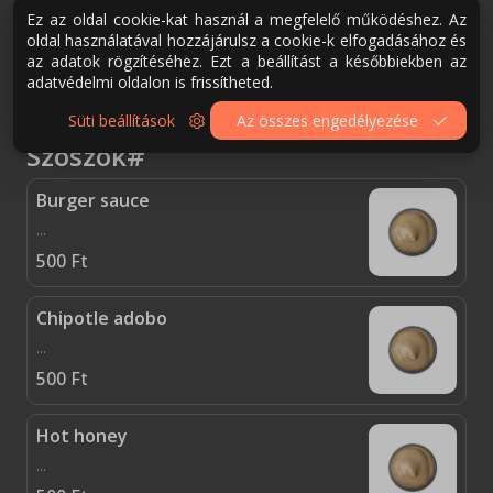
Ez az oldal cookie-kat használ a megfelelő működéshez. Az
Meatlover
oldal használatával hozzájárulsz a cookie-k elfogadásához és
paradicsom szosz, prosciutto cotto, szalámi, kolbász, mozzarella, füstöltsajt, tejföl, hagyma, kaliforniai paprika, jalapenos
az adatok rögzítéséhez. Ezt a beállítást a későbbiekben az
adatvédelmi oldalon is frissítheted.
3 990
Ft
Süti beállítások
Az összes engedélyezése
Szószok#
Burger sauce
...
500
Ft
Chipotle adobo
...
500
Ft
Hot honey
...