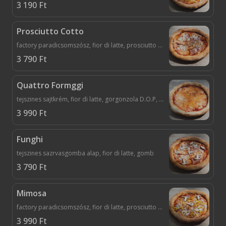
3 190
Ft
Prosciutto Cotto
factory paradicsomszósz, fior di latte, prosciutto cotto/főtt sertés sonka, fokhagymás olivaolaj
3 790
Ft
Quattro Formggi
tejszines sajtkrém, fior di latte, gorgonzola D.O.P, parmezán, peccorino, fokhagymás olivaolaj
3 990
Ft
Funghi
tejszines sazrvasgomba alap, fior di latte, gomb
3 790
Ft
Mimosa
factory paradicsomszósz, fior di latte, prosciutto cotto/főtt sertés sonka, gomba, kukorica, fokhagymás olivaolaj
3 990
Ft