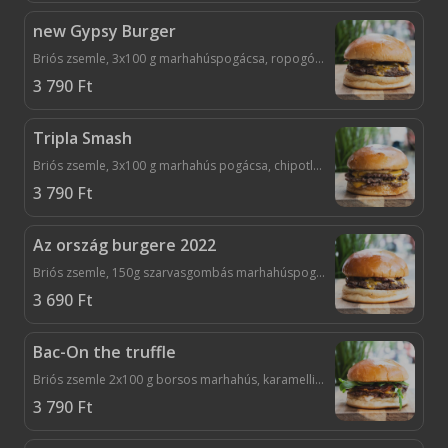
new Gypsy Burger
Briós zsemle, 3x100 g marhahúspogácsa, ropogós bacon, dupla cheddar sajt, savanyított jalapenos, lilahagyma lekvár, factory szósz
3 790
Ft
Tripla Smash
Briós zsemle, 3x100 g marhahús pogácsa, chipotle majonéz, 3x cheddar, ropogós bacon, mézes kapros savanyú uborka
3 790
Ft
Az ország burgere 2022
Briós zsemle, 150g szarvasgombás marhahúspogácsa, dupla chipotle mayo, karamellizált hagyma, bacon, cheddar, mézes kapros uborka
3 690
Ft
Bac-On the truffle
Briós zsemle 2x100 g borsos marhahús, karamellizált hagyma, parmezán-szarvasgomba mayo, cheddar, chrispy bacon, rukkola
3 790
Ft